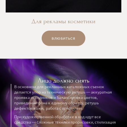
Для рекламы косметики
ВЛЮБИТЬСЯ
Лицо должно сиять
В основном для рекламных каталожных съемок
делается упор на техническую ретушь — аккуратная
проявка исходников и балансировка цветов,
приведение фона к единому образцу, ретушь
дефектов кожи, работа с текстилем.
При художественной обработке в ход идут все
средства — сложные техники прорисовки, стилизация